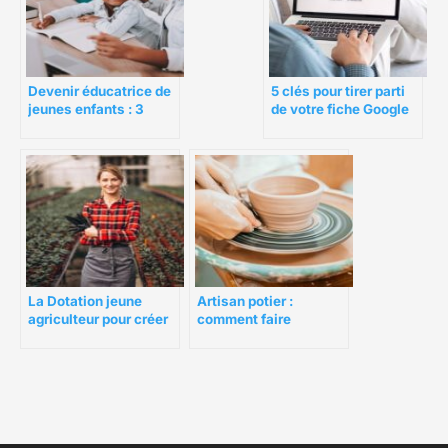
5 clés pour tirer parti
Devenir éducatrice de
de votre fiche Google
jeunes enfants : 3
My Business
choses à savoir avant
de s’engager
La Dotation jeune
Artisan potier :
agriculteur pour créer
comment faire
son exploitation
découvrir son métier ?
agricole