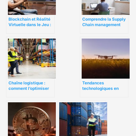
Comprendre la Supply
Blockchain et Réalité
Chain management
Virtuelle dans le Jeu :
Expériences
Immersives et Défis
Chaîne logistique :
Tendances
comment l’optimiser
technologiques en
pour plus de rentabilité
agriculture pour 2021
?