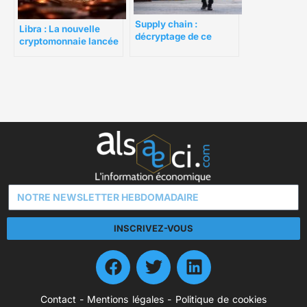
Supply chain :
Libra : La nouvelle
décryptage de ce
cryptomonnaie lancée
concept
par Facebook Calibra
INSCRIVEZ-VOUS
Contact
-
Mentions légales
-
Politique de cookies