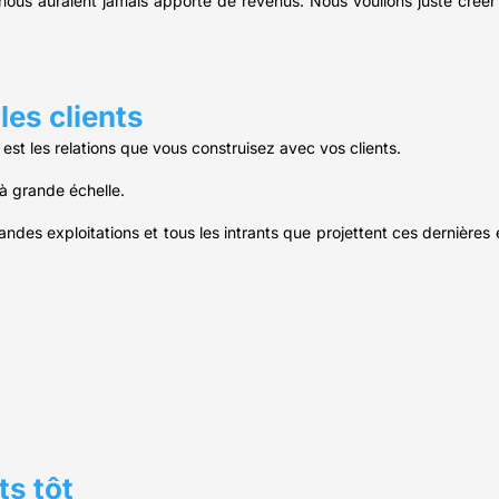
ous auraient jamais apporté de revenus. Nous voulions juste créer 
les clients
 est les relations que vous construisez avec vos clients.
e à grande échelle.
randes exploitations et tous les intrants que projettent ces dernière
ts tôt