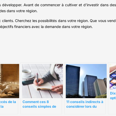
développer. Avant de commencer à cultiver et d’investir dans des o
des dans votre région.
 clients. Cherchez les possibilités dans votre région. Que vous vend
objectifs financiers avec la demande dans votre région.
Dix
opt
ccés de la
Comment ces 8
11 conseils indirects à
eng
 la
conseils simples de
considérer lors du
me
gestion du temps
choix d’une arche
m’ont aidé à réussir
gonflable