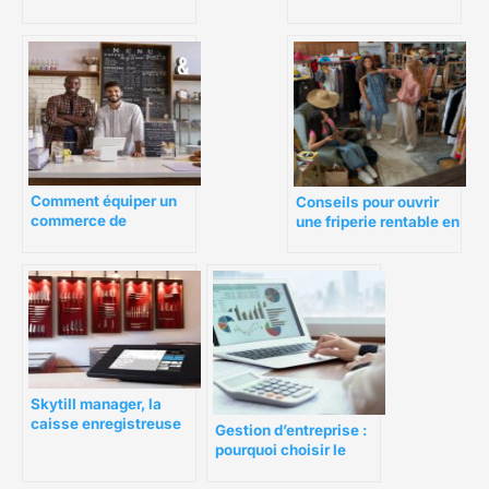
pour les petites
de Paris
entreprises
Comment équiper un
Conseils pour ouvrir
commerce de
une friperie rentable en
proximité ?
9 étapes
Skytill manager, la
caisse enregistreuse
Gestion d’entreprise :
connectée et
pourquoi choisir le
performante
logiciel Odoo ?