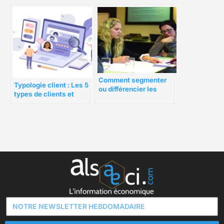
évaluations sur Yelp
Comment segmenter
Typologie client : Les 5
ou différencier les
types de clients et
clients fidèles à une
comment les
marque ?
approcher