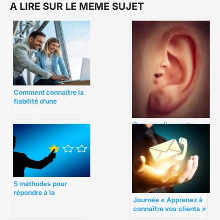
A LIRE SUR LE MEME SUJET
Comment connaître la
fiabilité d’une
entreprise ?
Personnaliser votre
marque : Un guide
étape par étape
5 méthodes pour
répondre à la
Journée « Apprenez à
négativité, aux
connaître vos clients »
plaintes et aux
: 5 façons de célébrer
mauvaises