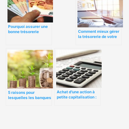
Pourquoi assurer une
Comment mieux gérer
bonne trésorerie
la trésorerie de votre
d’entreprise ?
start-up ?
Achat d’une action à
5 raisons pour
petite capitalisation :
lesquelles les banques
les 7 points à vérifier
disent non aux
propriétaires de
petites entreprises