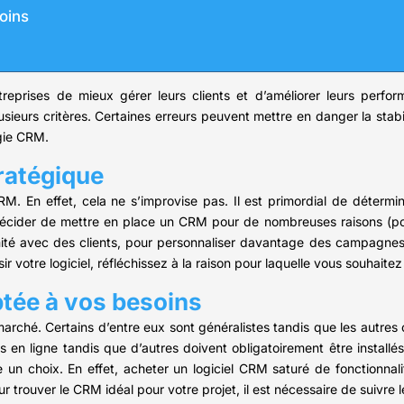
soins
rises de mieux gérer leurs clients et d’améliorer leurs perfor
ieurs critères. Certaines erreurs peuvent mettre en danger la stabil
égie CRM.
tratégique
. En effet, cela ne s’improvise pas. Il est primordial de déterminer
t décider de mettre en place un CRM pour de nombreuses raisons (po
mité avec des clients, pour personnaliser davantage des campagne
isir votre logiciel, réfléchissez à la raison pour laquelle vous souhaitez
ptée à vos besoins
le marché. Certains d’entre eux sont généralistes tandis que les autr
 en ligne tandis que d’autres doivent obligatoirement être installés 
re un choix. En effet, acheter un logiciel CRM saturé de fonctionna
 trouver le CRM idéal pour votre projet, il est nécessaire de suivre