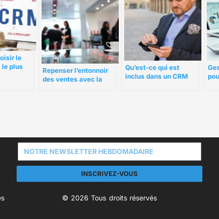
isir le
 le plus
Qu’est-ce qui est
Ges
Repenser l’entonnoir
re
inclus dans un CRM
pou
des ventes avec la
tout-en-un ?
log
CRM dans une TPE
INSCRIVEZ-VOUS
es
© 2026 Tous droits réservés