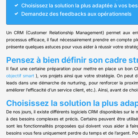
Choisissez la solution la plus adaptée à vos be
Demandez des feedbacks aux opérationnels
Un CRM (Customer Relationship Management) permet aux entrep
processus efficace, il faut nécessairement prendre en compte plus
présente quelques astuces pour vous aider à réussir votre strat
Pensez à bien définir son cadre s
Il faut une certaine préparation pour mettre en place un bon CRM
objectif smart
), vos projets ainsi que votre stratégie. On peu
leads dans une démarche de nurturing, pour renforcer la proxi
améliorer l’efficacité d’un service client, etc.). Ainsi, avant de cho
Choisissez la solution la plus ada
De nos jours, il existe différents logiciels CRM disponibles sur 
à des besoins complexes et précis. Certains peuvent être utilisés
sont les fonctionnalités proposées qui doivent vous aider à fai
besoins vous fera uniquement perdre du temps et de l’argent. Pour