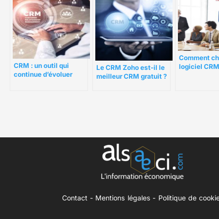
Comment cho
CRM : un outil qui
logiciel CRM
Le CRM Zoho est-il le
continue d’évoluer
adapté à vot
meilleur CRM gratuit ?
entreprise ?
Notre avis
Contact
-
Mentions légales
-
Politique de cooki