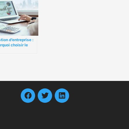
tion d’entreprise :
rquoi choisir le
iciel Odoo ?