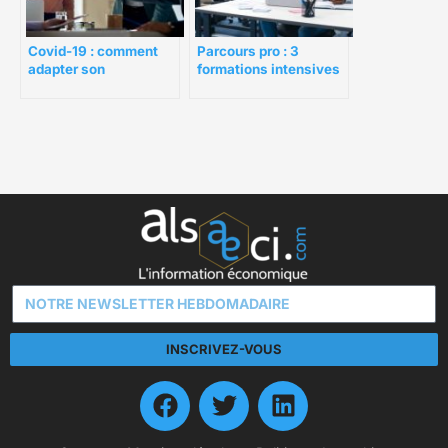
Covid-19 : comment
Parcours pro : 3
adapter son
formations intensives
management ?
pour évoluer
INSCRIVEZ-VOUS