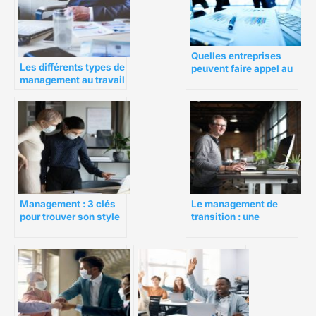
Quelles entreprises
Les différents types de
peuvent faire appel au
management au travail
management de
transition ?
Management : 3 clés
Le management de
pour trouver son style
transition : une
solution concrète à
une situation
d’urgence