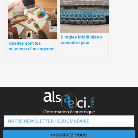
6 règles infaillibles à
connaitre pour
Quelles sont les
organiser votre
missions d’une agence
événement
événementielle ?
d’entreprise
INSCRIVEZ-VOUS