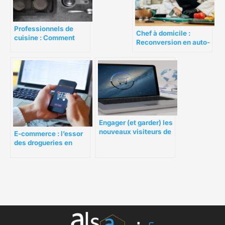
Professionnels de
Chef à domicile :
cuisine : Comment
Reconversion en auto-
choisir ses moules à
entreprise
pâtisserie
Engager (et garder) les
nouveaux visiteurs de
E-commerce : l’essor
site web à votre
des drogueries en
marque
ligne