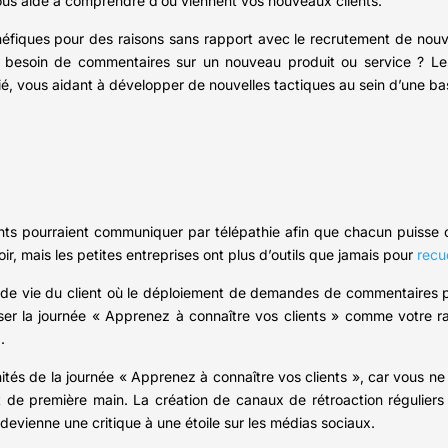
s aide à comprendre d’où viennent vos nouveaux clients.
ques pour des raisons sans rapport avec le recrutement de nouvea
z besoin de commentaires sur un nouveau produit ou service ? L
, vous aidant à développer de nouvelles tactiques au sein d’une base
lients pourraient communiquer par télépathie afin que chacun puisse
r, mais les petites entreprises ont plus d’outils que jamais pour
recu
e de vie du client où le déploiement de demandes de commentaires pe
liser la journée « Apprenez à connaître vos clients » comme votre r
.
ités de la journée « Apprenez à connaître vos clients », car vous 
et de première main. La création de canaux de rétroaction régulier
devienne une critique à une étoile sur les médias sociaux.