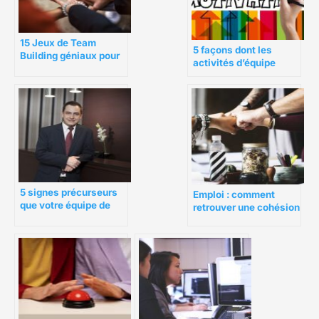
15 Jeux de Team
5 façons dont les
Building géniaux pour
activités d’équipe
votre équipe
virtuelles peuvent
bénéficier à votre
équipe
5 signes précurseurs
Emploi : comment
que votre équipe de
retrouver une cohésion
projet peut se diriger
d’équipe au sein de
vers l’échec
son entreprise ?