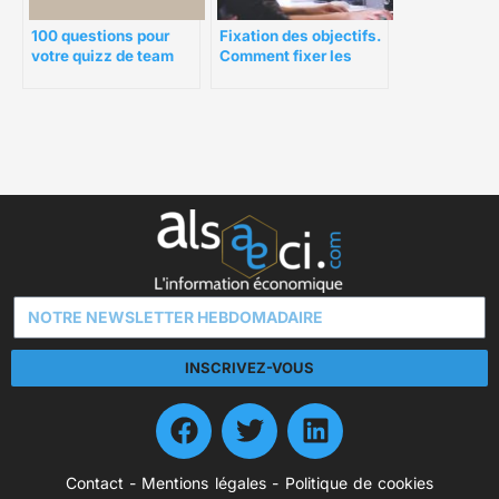
Fixation des objectifs.
100 questions pour
Comment fixer les
votre quizz de team
bons objectifs de
building
manière efficace ?
INSCRIVEZ-VOUS
Contact
-
Mentions légales
-
Politique de cookies