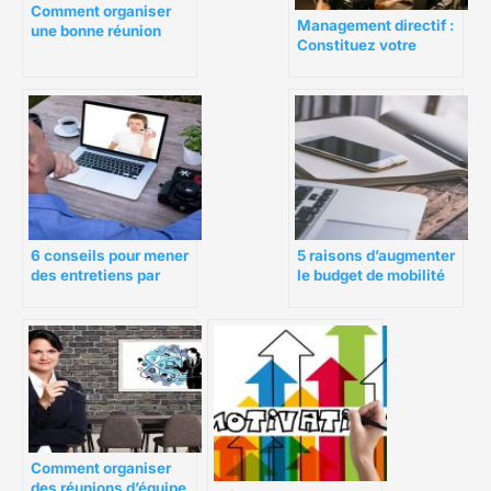
Comment organiser
Management directif :
une bonne réunion
Constituez votre
d’équipe ? 8 conseils
équipe de direction
pour y parvenir
6 conseils pour mener
5 raisons d’augmenter
des entretiens par
le budget de mobilité
Skype
d’entreprise de votre
société
Comment organiser
des réunions d’équipe