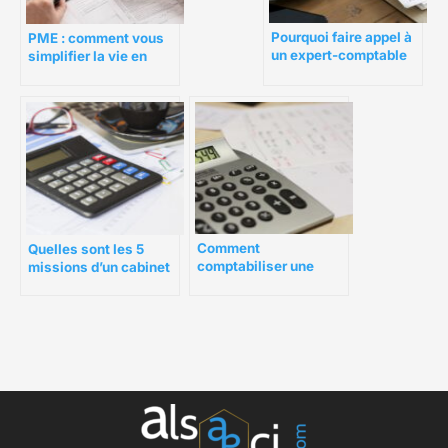
Pourquoi faire appel à
PME : comment vous
un expert-comptable
simplifier la vie en
dans la gestion de
comptabilité ?
votre entreprise ?
Comment
Quelles sont les 5
comptabiliser une
missions d’un cabinet
facture en monnaie
d’expertise comptable
étrangère ?
?