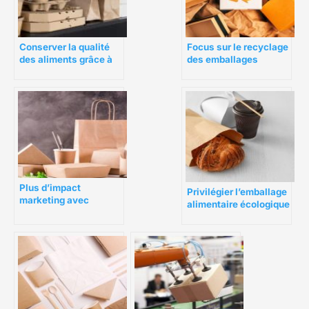
Conserver la qualité
Focus sur le recyclage
des aliments grâce à
des emballages
des emballages
professionnels
adaptés
Plus d’impact
Privilégier l’emballage
marketing avec
alimentaire écologique
l’emballage
pour la vente à
alimentaire écologique
emporter