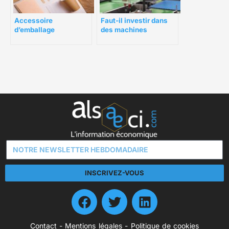
Accessoire
Faut-il investir dans
d’emballage
des machines
alimentaire : ces petits
d’emballage ?
plus qui font la
différence
INSCRIVEZ-VOUS
Contact
-
Mentions légales
-
Politique de cookies