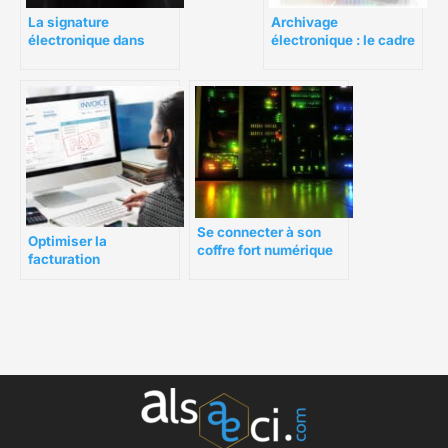
La signature
Archivage
électronique dans
électronique : le cadre
l’immobilier : une
légal
technologie en passe
de devenir
incontournable
Se connecter à son
Optimiser la
coffre fort numérique
facturation
Coffreo
électronique facilite la
gestion d’entreprise