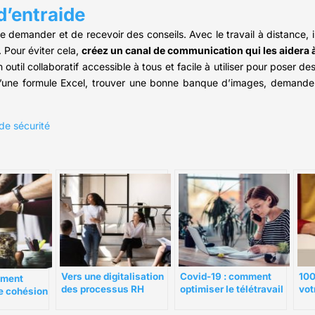
d’entraide
 demander et de recevoir des conseils. Avec le travail à distance, il
 Pour éviter cela,
créez un canal de communication qui les aidera à
util collaboratif accessible à tous et facile à utiliser pour poser d
’une formule Excel, trouver une bonne banque d’images, demander 
de sécurité
Vers une digitalisation
Covid-19 : comment
100
mment
des processus RH
optimiser le télétravail
vot
e cohésion
des employés ?
bui
sein de