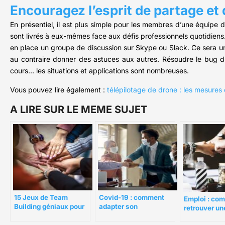
Encouragez l’esprit de partage et 
En présentiel, il est plus simple pour les membres d’une équipe de
sont livrés à eux-mêmes face aux défis professionnels quotidiens.
en place un groupe de discussion sur Skype ou Slack. Ce sera un o
au contraire donner des astuces aux autres. Résoudre le bug d
cours… les situations et applications sont nombreuses.
Vous pouvez lire également :
télépilotage de drone : les mesures 
A LIRE SUR LE MEME SUJET
15 Jeux de Team
Covid-19 : comment
Emploi : co
Building géniaux pour
adapter son
retrouver un
votre équipe
management ?
d’équipe au 