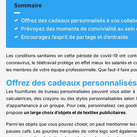
Sommaire
Offrez des cadeaux personnalisés à vos collab
Prévoyez des moments de convivialité au sein d
Encouragez l’esprit de partage et d’entraide
Les conditions sanitaires en cette période de covid-19 ont cont
coronavirus, le télétravail protège en effet mieux les salariés et
les membres de votre équipe professionnelle. Que faut-il faire pour
Offrez des cadeaux personnalisés
Les fournitures de bureau personnalisées peuvent vous aider à 
calculatrices, des crayons ou des stylos personnalisables selon 
d’appartenance à un groupe. Pour cela, personnalisez ces goodi
propose
un large choix d’objets et de textiles publicitaires
.
Parmi les objets que vous pouvez choisir, on peut mentionner les
pauses café. Les gourdes marquées de votre logo sont également