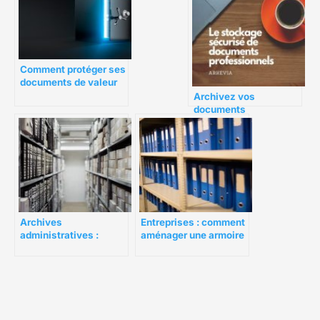
Comment protéger ses
documents de valeur
en entreprise ?
Archivez vos
documents
professionnels avec
Arkevia
Archives
Entreprises : comment
administratives :
aménager une armoire
comment bien gérer ?
métallique ?