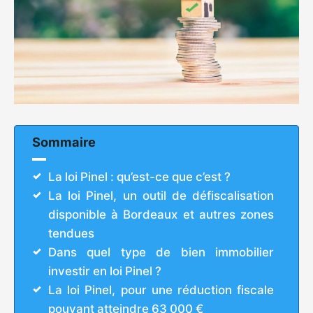
Sommaire
La loi Pinel : qu’est-ce que c’est ?
La loi Pinel, un outil de défiscalisation
disponible à Bordeaux et autres zones
tendues
Dans quel type de bien immobilier
investir en loi Pinel ?
La loi Pinel, pour une réduction fiscale
pouvant atteindre 63 000 €