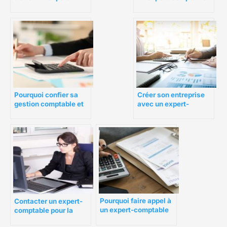
comptable pour son
peut-il vous aider ?
entreprise ?
Pourquoi confier sa
Créer son entreprise
gestion comptable et
avec un expert-
fiscale à un cabinet
comptable : un allié
d’expert-comptable ?
essentiel
Pourquoi faire appel à
Contacter un expert-
un expert-comptable
comptable pour la
dans la gestion de
création de son