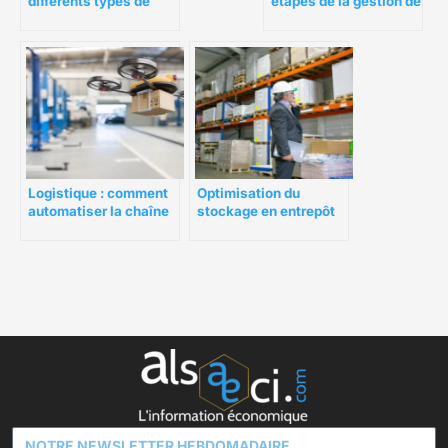
différents types de
étapes de la gestion de
logistique de
la chaîne
marchandises
d’approvisionnement ?
Logistique : comment
Optimisation du
automatiser la chaîne
stockage en entrepôt
d’emballage ?
et des flux logistiques