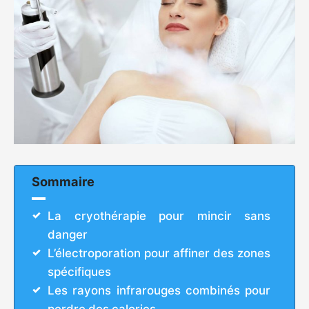
Sommaire
La cryothérapie pour mincir sans
danger
L’électroporation pour affiner des zones
spécifiques
Les rayons infrarouges combinés pour