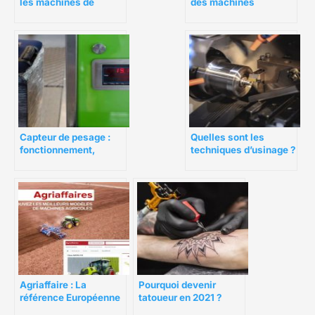
les machines de
des machines
mesure
d’emballage ?
Capteur de pesage :
Quelles sont les
fonctionnement,
techniques d’usinage ?
vérification et
étalonnage
Agriaffaire : La
Pourquoi devenir
référence Européenne
tatoueur en 2021 ?
en machinisme