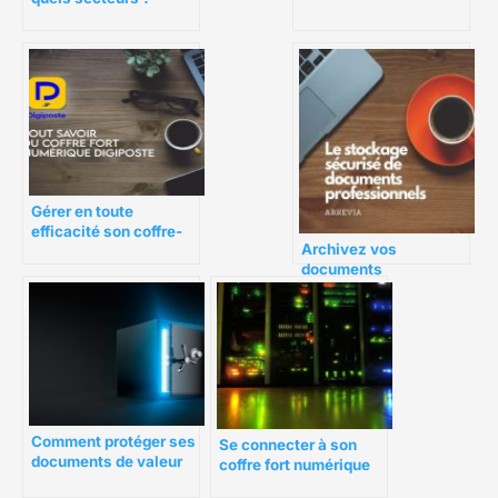
son entreprise ?
Gérer en toute
efficacité son coffre-
Archivez vos
fort numérique
documents
Digiposte
professionnels avec
Arkevia
Comment protéger ses
Se connecter à son
documents de valeur
coffre fort numérique
en entreprise ?
Coffreo